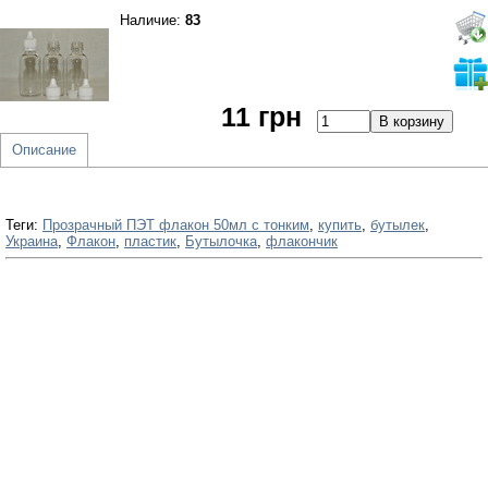
Наличие:
83
11 грн
Описание
Теги:
Прозрачный ПЭТ флакон 50мл с тонким
,
купить
,
бутылек
,
Украина
,
Флакон
,
пластик
,
Бутылочка
,
флакончик