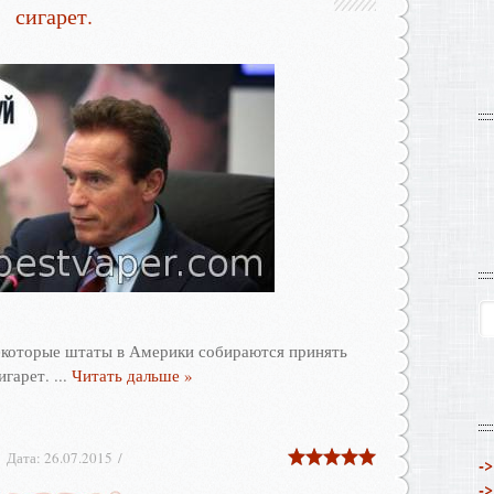
сигарет.
некоторые штаты в Америки собираются принять
сигарет.
...
Читать дальше »
Дата:
26.07.2015
->
->