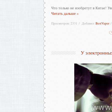
Что только не изобретут в Китае! У
Читать дальше »
Просмотров:
2331
Добавил:
BestVaper
У электронных