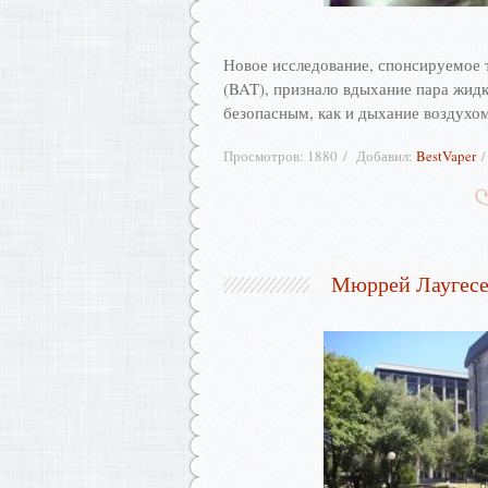
Новое исследование, спонсируемое т
(BAT), признало вдыхание пара жидк
безопасным, как и дыхание воздухо
Просмотров:
1880
Добавил:
BestVaper
Мюррей Лаугесе