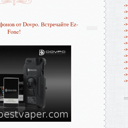
->
->
->
фонов от Dovpo. Встречайте Ez-
->
->
Fone!
->
->
->
->
->
->
->
->